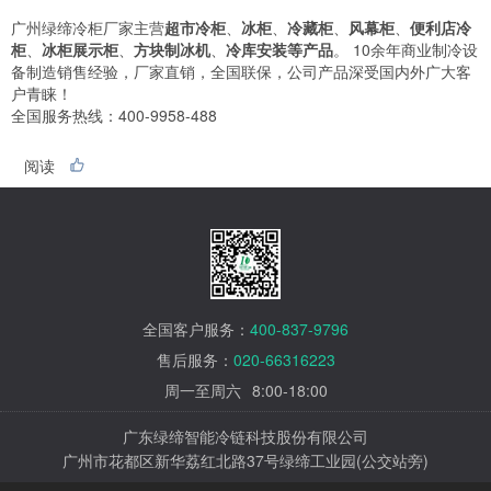
广州绿缔冷柜厂家主营
超市冷柜
、
冰柜
、
冷藏柜
、
风幕柜
、
便利店冷
柜
、
冰柜展示柜
、
方块制冰机
、
冷库安装等产品
。 10余年商业制冷设
备制造销售经验，厂家直销，全国联保，公司产品深受国内外广大客
户青睐！
全国服务热线：400-9958-488
阅读
全国客户服务：
400-837-9796
售后服务：
020-66316223
周一至周六
8:00-18:00
广东绿缔智能冷链科技股份有限公司
广州市花都区新华荔红北路37号绿缔工业园(公交站旁)