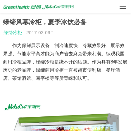
绿缔风幕冷柜，夏季冰饮必备
绿缔冷柜
2017-03-09
作为保鲜展示设备，制冷速度快、冷藏效果好、展示效
果强、节能水平高才能为商户省去麻烦带来利润。纵观我国
商用冷柜品牌，绿缔冷柜是绕不开的话题。作为具有8年发展
历史的老品牌，绿缔商用冷柜一直被超市便利店、餐厅酒
店、茶馆酒馆、写字楼等等所青睐和认可。